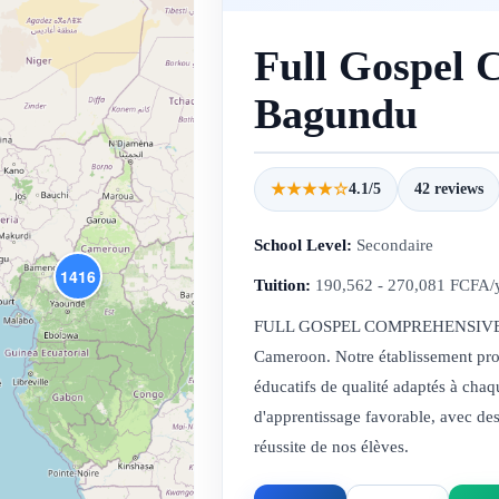
Full Gospel 
Bagundu
★★★★☆
4.1/5
42 reviews
School Level:
Secondaire
1416
Tuition:
190,562 - 270,081 FCFA/
FULL GOSPEL COMPREHENSIVE SE
Cameroon. Notre établissement pro
éducatifs de qualité adaptés à ch
d'apprentissage favorable, avec des
réussite de nos élèves.