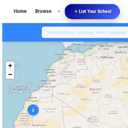
Home
Browse
List Your School
+
−
2