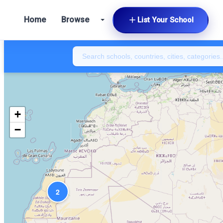
Home
Browse
List Your School
+
−
2