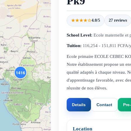
Pk9
★★★★☆
4.0/5
27 reviews
School Level:
Ecole maternelle et 
Tuition:
116,254 - 151,811 FCFA/
Ecole primaire ECOLE CEBEC KOND
Notre établissement propose un en
1416
qualité adaptés à chaque niveau. 
d'apprentissage favorable, avec des
réussite de nos élèves.
Details
Contact
Pre-
Location