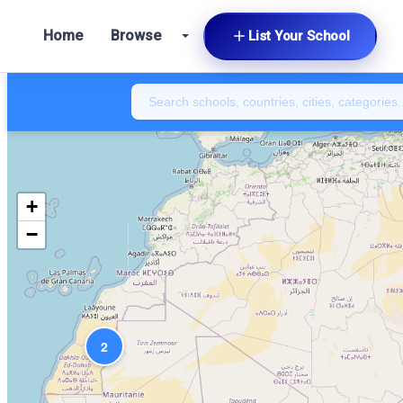
Home
Browse
List Your School
+
−
2