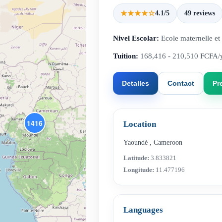
★★★★☆
4.1/5
49 reviews
Nivel Escolar:
Ecole maternelle et
Tuition:
168,416 - 210,510 FCFA/
Detalles
Contact
Pr
1416
Location
Yaoundé
,
Cameroon
Latitude:
3.833821
Longitude:
11.477196
Languages