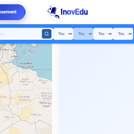
InovEdu
issement